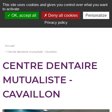
Aller
This site uses cookies and gives you control over what you want
au
to activate
contenu
OK, accept all
Deny all cookies
Personalize
principal
Privacy policy
Fil
Accueil
Centre dentaire mutualiste - Cavaillon
d'Ariane
CENTRE DENTAIRE
MUTUALISTE -
CAVAILLON