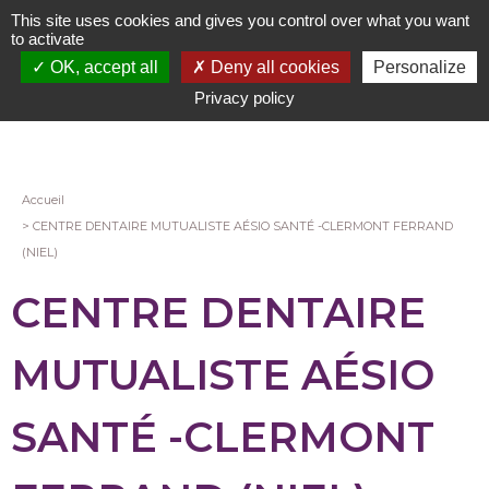
Aller
This site uses cookies and gives you control over what you want
au
to activate
contenu
OK, accept all
Deny all cookies
Personalize
principal
Privacy policy
Fil
Accueil
CENTRE DENTAIRE MUTUALISTE AÉSIO SANTÉ -CLERMONT FERRAND
d'Ariane
(NIEL)
CENTRE DENTAIRE
MUTUALISTE AÉSIO
SANTÉ -CLERMONT