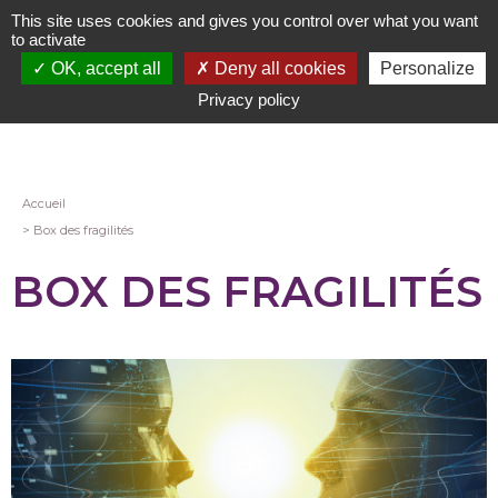
Aller
This site uses cookies and gives you control over what you want
au
to activate
contenu
OK, accept all
Deny all cookies
Personalize
principal
Privacy policy
Fil
Accueil
Box des fragilités
d'Ariane
BOX DES FRAGILITÉS