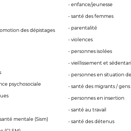
- enfance/jeunesse
- santé des femmes
- parentalité
romotion des dépistages
- violences
- personnes isolées
- vieillissement et sédentar
s
- personnes en situation d
nce psychosociale
- santé des migrants / gen
ques
- personnes en insertion
- santé au travail
 santé mentale (Sism)
- santé des détenus
le (CLSM)