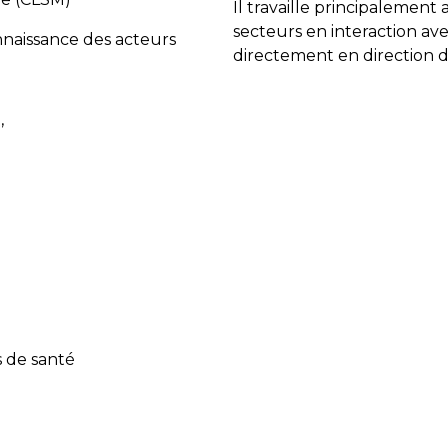
Il travaille principalement 
secteurs en interaction avec
onnaissance des acteurs
directement en direction d
:
,
s de santé