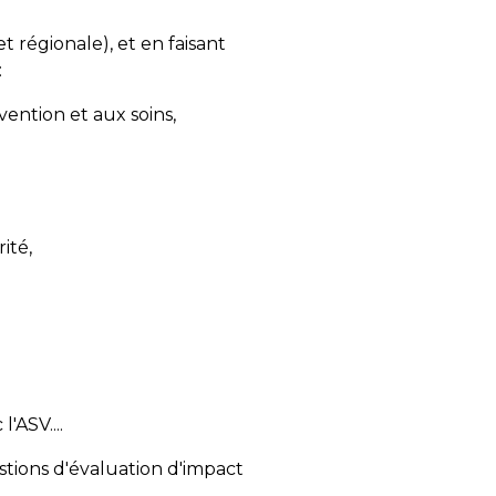
t régionale), et en faisant
:
vention et aux soins,
ité,
'ASV....
estions d'évaluation d'impact