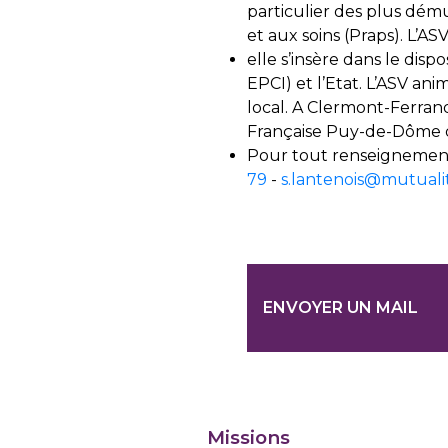
particulier des plus dému
et aux soins (Praps). L’AS
elle s’insère dans le dispo
EPCI) et l’Etat. L’ASV an
local. A Clermont-Ferrand,
Française Puy-de-Dôme de
Pour tout renseignement 
79
-
s.lantenois@mutuali
ENVOYER UN MAIL
Missions