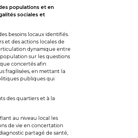
é des populations et en
galités sociales et
des besoins locaux identifiés.
s et des actions locales de
e articulation dynamique entre
a population sur les questions
ique concertés afin
s fragilisées, en mettant la
olitiques publiques qui
ts des quartiers et à la
fiant au niveau local les
ons de vie en concertation
n diagnostic partagé de santé,