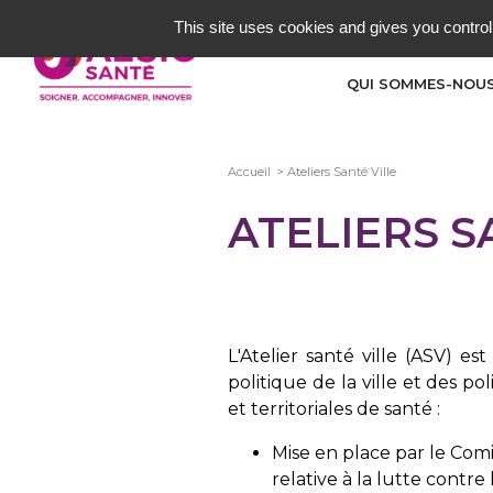
Aller
This site uses cookies and gives you control
au
contenu
QUI SOMMES-NOUS
principal
Fil
Accueil
Ateliers Santé Ville
d'Ariane
ATELIERS S
L'Atelier santé ville (ASV) es
politique de la ville et des po
et territoriales de santé :
Mise en place par le Comité
relative à la lutte contre