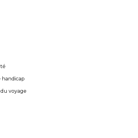
ité
e handicap
s du voyage