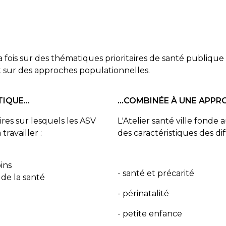
à la fois sur des thématiques prioritaires de santé publique 
t sur des approches populationnelles.
QUE...
...COMBINÉE À UNE APP
ires sur lesquels les ASV
L'Atelier santé ville fonde
ravailler :
des caractéristiques des dif
ins
- santé et précarité
de la santé
- périnatalité
- petite enfance