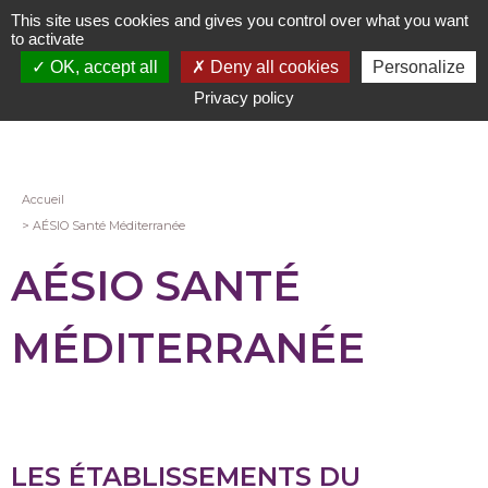
Aller
This site uses cookies and gives you control over what you want
au
to activate
contenu
OK, accept all
Deny all cookies
Personalize
principal
Privacy policy
Fil
Accueil
AÉSIO Santé Méditerranée
d'Ariane
AÉSIO SANTÉ
MÉDITERRANÉE
LES ÉTABLISSEMENTS DU