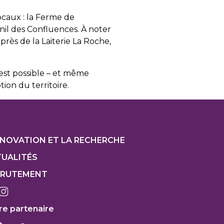
ocaux : la Ferme de
nil des Confluences. À noter
rès de la Laiterie La Roche,
est possible – et même
ion du territoire.
ter
NNOVATION ET LA RECHERCHE
UALITÉS
CRUTEMENT
re partenaire