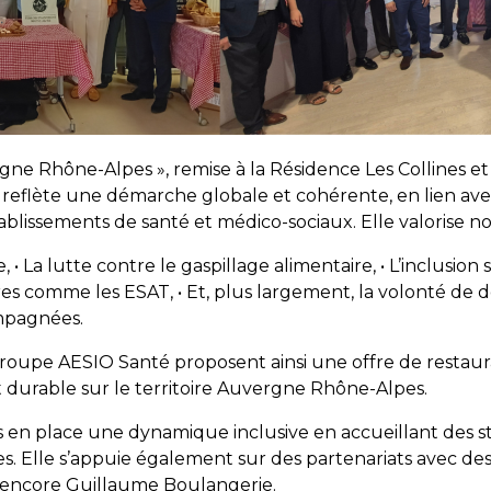
rgne Rhône-Alpes », remise à la Résidence Les Collines et 
e reflète une démarche globale et cohérente, en lien ave
tablissements de santé et médico-sociaux. Elle valorise 
, • La lutte contre le gaspillage alimentaire, • L’inclusion s
es comme les ESAT, • Et, plus largement, la volonté de d
mpagnées.
roupe AESIO Santé proposent ainsi une offre de restau
urable sur le territoire Auvergne Rhône-Alpes.
s en place une dynamique inclusive en accueillant des st
nes. Elle s’appuie également sur des partenariats avec d
u encore Guillaume Boulangerie.