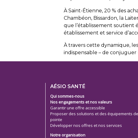
À Saint-Étienne, 20 % des acha
Chambéon, Bissardon, la Laite
que l’établissement soutient é
établissement et service d’ac
À travers cette dynamique, le
indispensable – de conjuguer q
Footer
AÉSIO SANTÉ
menu
Qui sommes-nous
Nos engagements et nos valeurs
Garantir une offre accessible
Proposer des solutions et des équipements d
pointe
Développer nos offres et nos services
Notre organisation