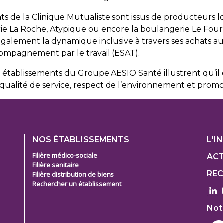
ts de la Clinique Mutualiste sont issus de producteurs l
rie La Roche, Atypique ou encore la boulangerie Le Four
galement la dynamique inclusive à travers ses achats aup
compagnement par le travail (ESAT).
s établissements du Groupe AESIO Santé illustrent qu’il 
ualité de service, respect de l’environnement et promot
Footer
Foo
NOS ÉTABLISSEMENTS
L'I
1
1
Filière médico-sociale
ACT
Filière sanitaire
Col
Col
RE
Filière distribution de biens
2
3
e
Rechercher un établissement
Not