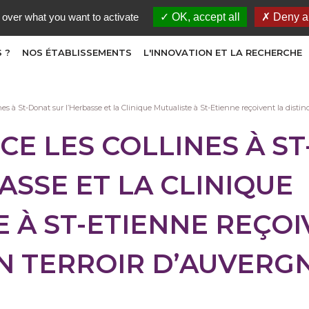
 over what you want to activate
OK, accept all
Deny al
 ?
NOS ÉTABLISSEMENTS
L'INNOVATION ET LA RECHERCHE
nes à St-Donat sur l’Herbasse et la Clinique Mutualiste à St-Etienne reçoivent la dist
CE LES COLLINES À S
ASSE ET LA CLINIQUE
 À ST-ETIENNE REÇOI
ON TERROIR D’AUVERG