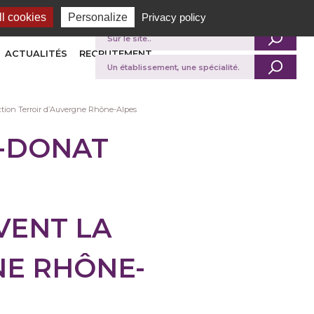
l cookies
Personalize
Privacy policy
Je recherche
ACTUALITÉS
RECRUTEMENT
inction Terroir d’Auvergne Rhône-Alpes
T-DONAT
VENT LA
NE RHÔNE-