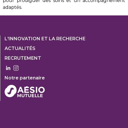
pour prodiguer des soins et un accompagnement
adaptés.
Footer
L'INNOVATION ET LA RECHERCHE
1
ACTUALITÉS
Col
RECRUTEMENT
3
Notre partenaire
FOOTER