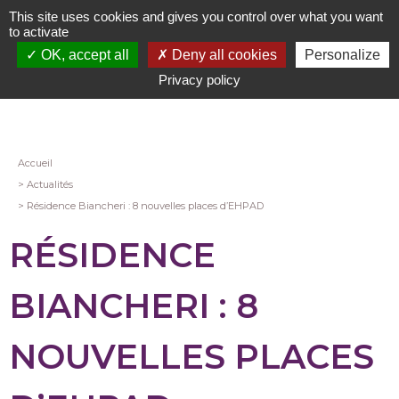
Aller
This site uses cookies and gives you control over what you want
au
to activate
contenu
OK, accept all
Deny all cookies
Personalize
principal
Privacy policy
Fil
Accueil
Actualités
d'Ariane
Résidence Biancheri : 8 nouvelles places d’EHPAD
RÉSIDENCE
BIANCHERI : 8
NOUVELLES PLACES