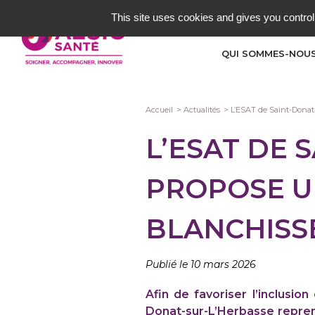
Aller
This site uses cookies and gives you control
au
contenu
QUI SOMMES-NOUS
principal
Fil
Accueil
Actualités
L’ESAT de Saint-Donat-
d'Ariane
L’ESAT DE 
PROPOSE U
BLANCHISS
Publié le 10 mars 2026
Afin de favoriser l’inclusi
Donat-sur-L’Herbasse reprend