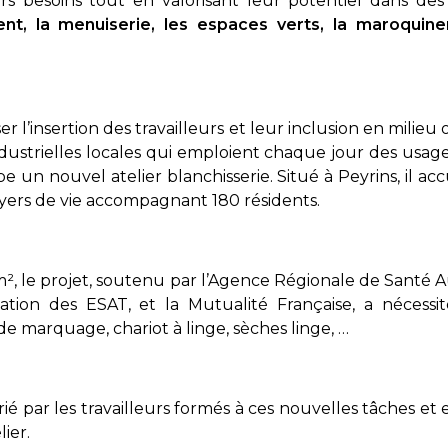
s besoins tout en valorisant leur potentiel dans de
ent, la menuiserie, les espaces verts, la maroquineri
er l’insertion des travailleurs et leur inclusion en milieu 
dustrielles locales qui emploient chaque jour des usag
 un nouvel atelier blanchisserie. Situé à Peyrins, il acc
foyers de vie accompagnant 180 résidents.
m², le projet, soutenu par l’Agence Régionale de Santé
tion des ESAT, et la Mutualité Française, a nécessité
l de marquage, chariot à linge, sèches linge, …
 trié par les travailleurs formés à ces nouvelles tâches e
lier.