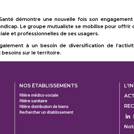
 Santé démontre une nouvelle fois son engagement e
ndicap. Le groupe mutualiste se mobilise pour offrir
ociale et professionnelles de ses usagers.
galement à un besoin de diversification de l’activi
esoins sur le territoire.
Footer
Foo
NOS ÉTABLISSEMENTS
L'I
1
1
Filière médico-sociale
ACT
Filière sanitaire
Col
Col
RE
Filière distribution de biens
2
3
e
Rechercher un établissement
Not