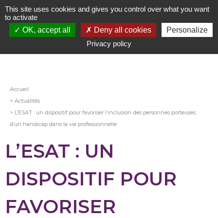
Aller
This site uses cookies and gives you control over what you want
au
to activate
contenu
OK, accept all
Deny all cookies
Personalize
principal
Privacy policy
Fil
Accueil
Actualités
d'Ariane
L’ESAT : un dispositif pour favoriser l’inclusion des personnes porteuses
d’un handicap dans la vie professionnelle
L’ESAT : UN
DISPOSITIF POUR
FAVORISER