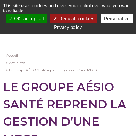
Aller
This site uses cookies and gives you control over what you want
au
to activate
contenu
OK, accept all
Deny all cookies
Personalize
principal
Privacy policy
Fil
Accueil
Actualités
d'Ariane
Le groupe AÉSIO Santé reprend la gestion d’une MECS
LE GROUPE AÉSIO
SANTÉ REPREND LA
GESTION D’UNE