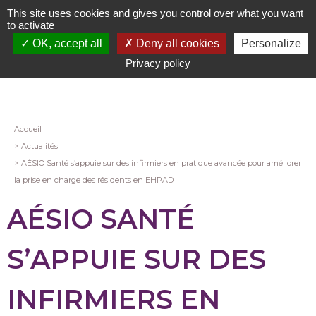
Aller
This site uses cookies and gives you control over what you want
au
to activate
contenu
OK, accept all
Deny all cookies
Personalize
principal
Privacy policy
Fil
Accueil
Actualités
d'Ariane
AÉSIO Santé s’appuie sur des infirmiers en pratique avancée pour améliorer
la prise en charge des résidents en EHPAD
AÉSIO SANTÉ
S’APPUIE SUR DES
INFIRMIERS EN