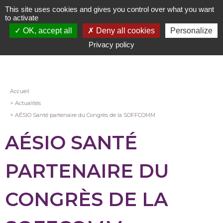
Aller
This site uses cookies and gives you control over what you want
au
to activate
contenu
OK, accept all
Deny all cookies
Personalize
principal
Privacy policy
Fil
Accueil
Actualités
d'Ariane
AÉSIO Santé partenaire du Congrès de la SOFFCOMM
AÉSIO SANTÉ
PARTENAIRE DU
CONGRÈS DE LA