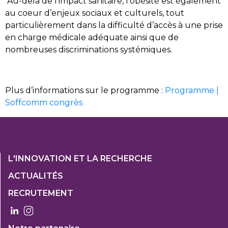
Au-delà de l’impact sanitaire, l’obésité est également
au coeur d’enjeux sociaux et culturels, tout
particulièrement dans la difficulté d’accès à une prise
en charge médicale adéquate ainsi que de
nombreuses discriminations systémiques.
Plus d’informations sur le programme :
Programme |
Soffcomm congrès
Footer
L'INNOVATION ET LA RECHERCHE
1
ACTUALITÉS
Col
RECRUTEMENT
3