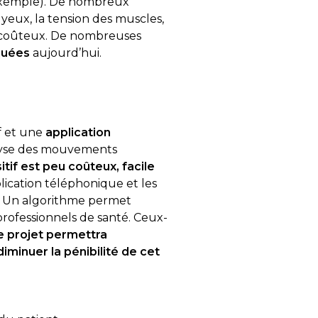
 exemple). De nombreux
yeux, la tension des muscles,
et coûteux. De nombreuses
quées
aujourd’hui.
f et une
application
nalyse des mouvements
itif est peu coûteux, facile
ication téléphonique et les
é. Un algorithme permet
professionnels de santé. Ceux-
e projet permettra
minuer la pénibilité de cet