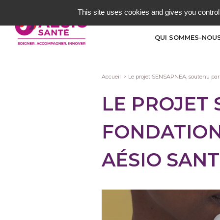
Aller
This site uses cookies and gives you control
au
contenu
QUI SOMMES-NOUS
principal
Fil
Accueil
Le projet SENSAPNEA, soutenu par l
d'Ariane
LE PROJET
FONDATION 
AÉSIO SANT