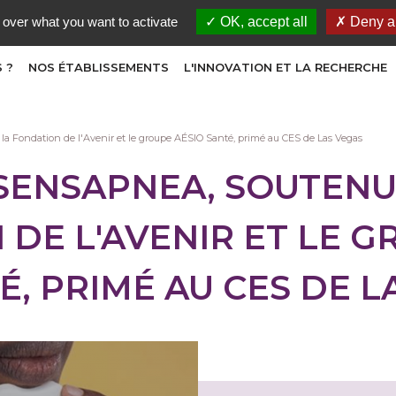
 over what you want to activate
OK, accept all
Deny al
 ?
NOS ÉTABLISSEMENTS
L'INNOVATION ET LA RECHERCHE
a Fondation de l'Avenir et le groupe AÉSIO Santé, primé au CES de Las Vegas
 SENSAPNEA, SOUTENU
DE L'AVENIR ET LE 
É, PRIMÉ AU CES DE L