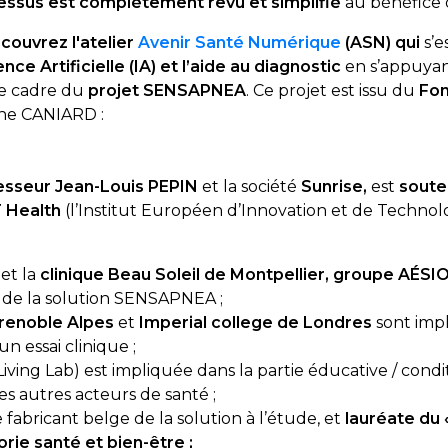
ssus est complètement revu et simplifié
au bénéfice 
écouvrez l'atelier
Avenir Santé Numérique
(ASN) qui
s’
ence Artificielle (IA) et l’aide au diagnostic
en s’appuyan
le cadre du
projet SENSAPNEA
. Ce projet est issu du
Fon
nne CANIARD :
esseur Jean-Louis PEPIN
et la société
Sunrise,
est
soute
T Health
(l’Institut Européen d’Innovation et de Technol
et la
clinique Beau Soleil de Montpellier, groupe AÉSI
 de la solution SENSAPNEA ;
Grenoble Alpes
et
Imperial college de Londres
sont impl
un essai clinique ;
Living Lab) est impliquée dans la partie éducative / conditi
es autres acteurs de santé ;
e fabricant belge de la solution à l’étude, et
lauréate du
rie santé et bien-être ;