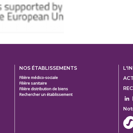
Footer
Foo
NOS ÉTABLISSEMENTS
L'I
1
1
Filière médico-sociale
ACT
Filière sanitaire
Col
Col
RE
Filière distribution de biens
2
3
e
Rechercher un établissement
Not