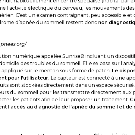
 nuit habituellement en centre spécialisé (hôpital par
e l’activité électrique du cerveau, les mouvements des 
 aérien. C’est un examen contraignant, peu accessible 
ndrome d’apnée du sommeil restent donc
non diagnosti
apnees.org/
ion numérique appelée Sunrise® incluant un dispositi
 domicile des troubles du sommeil. Elle se base sur l’a
r
appliqué sur le menton sous forme de patch.
Le dispos
nt pour l’utilisateur.
Le capteur est connecté à une appl
uits sont stockées directement dans un espace sécuris
 cours du sommeil pour les transmettre directement aux 
cter les patients afin de leur proposer un traitement.
C
 l’accès au diagnostic de l’apnée du sommeil et de di