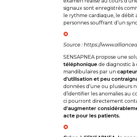
examen réalisé au cours d’une
signaux sont enregistrés comm
le rythme cardiaque, le débit
personnes souffrant d’un sy
Source : https://www.alliance
SENSAPNEA propose une solut
téléphonique
de diagnostic à
mandibulaires par un
capteu
d’utilisation et peu contraigna
données d’une ou plusieurs n
d’identifier les anomalies au
ci pourront directement conta
d’augmenter considérablement
acte pour les patients
.