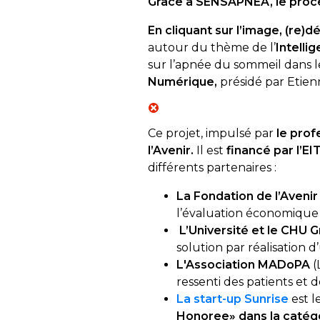
Grâce à SENSAPNEA, le proce
En cliquant sur l’image, (re)d
autour du thème de l’
Intellig
sur l’apnée du sommeil dans 
Numérique,
présidé par Etie
Ce projet, impulsé par
le prof
l’Avenir.
Il est
financé par l’EI
différents partenaires :
La Fondation de l’Avenir
l’évaluation économique
L’Université et le CHU 
solution par réalisation d’
L'Association MADoPA
(
ressenti des patients et d
La start-up Sunrise
est l
Honoree» dans la catégo