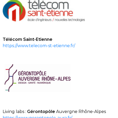
Télécom Saint-Etienne
https://www.telecom-st-etienne.fr/
Living
labs
:
Gérontop
ô
le
Auvergne Rhône-Alpes
https://www.gerontopole-aura.fr/