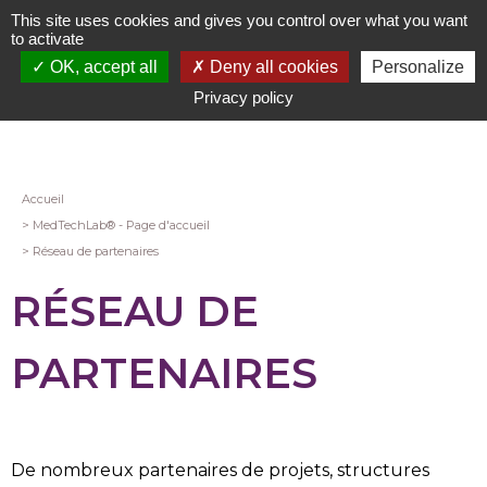
Aller
This site uses cookies and gives you control over what you want
au
to activate
contenu
OK, accept all
Deny all cookies
Personalize
principal
Privacy policy
Fil
Accueil
MedTechLab® - Page d'accueil
d'Ariane
Réseau de partenaires
RÉSEAU DE
PARTENAIRES
De nombreux p
artenaires de projets, structures