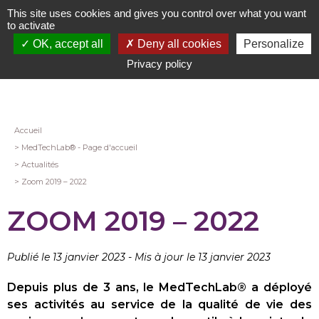
Aller
This site uses cookies and gives you control over what you want
au
to activate
contenu
OK, accept all
Deny all cookies
Personalize
principal
Privacy policy
Fil
Accueil
MedTechLab® - Page d'accueil
d'Ariane
Actualités
Zoom 2019 – 2022
ZOOM 2019 – 2022
Publié le 13 janvier 2023
-
Mis à jour le 13 janvier 2023
Depuis plus de 3 ans, le MedTechLab® a déployé
ses activités au service de la qualité de vie des