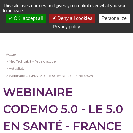
Aller
This site uses cookies and gives you control over what you want
au
to activate
contenu
OK, accept all
Deny all cookies
Personalize
principal
Privacy policy
Fil
Accueil
MedTechLab® - Page d'accueil
d'Ariane
Actualités
Webinaire CoDEMO 5.0 - Le 5.0 en santé - France 2024
WEBINAIRE
CODEMO 5.0 - LE 5.0
EN SANTÉ - FRANCE