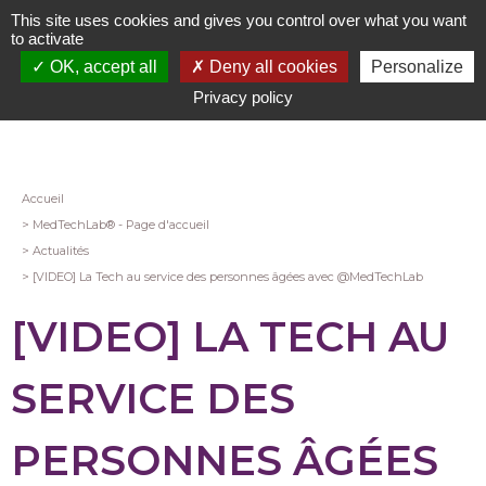
Aller
This site uses cookies and gives you control over what you want
au
to activate
contenu
OK, accept all
Deny all cookies
Personalize
principal
Privacy policy
Fil
Accueil
MedTechLab® - Page d'accueil
d'Ariane
Actualités
[VIDEO] La Tech au service des personnes âgées avec @MedTechLab
[VIDEO] LA TECH AU
SERVICE DES
PERSONNES ÂGÉES