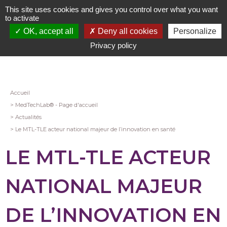
Aller
This site uses cookies and gives you control over what you want
au
to activate
contenu
OK, accept all
Deny all cookies
Personalize
principal
Privacy policy
Fil
Accueil
MedTechLab® - Page d'accueil
d'Ariane
Actualités
Le MTL-TLE acteur national majeur de l’innovation en santé
LE MTL-TLE ACTEUR
NATIONAL MAJEUR
DE L’INNOVATION EN