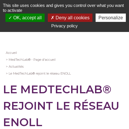
Aller
This site uses cookies and gives you control over what you want
au
to activate
contenu
OK, accept all
Deny all cookies
Personalize
principal
Privacy policy
Fil
Accueil
MedTechLab® - Page d'accueil
d'Ariane
Actualités
Le MedTechLab® rejoint le réseau ENOLL
LE MEDTECHLAB®
REJOINT LE RÉSEAU
ENOLL