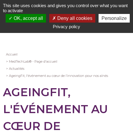
Aller
This site uses cookies and gives you control over what you want
au
to activate
contenu
OK, accept all
Deny all cookies
Personalize
principal
Privacy policy
Fil
Accueil
MedTechLab® - Page d'accueil
d'Ariane
Actualités
AgeingFit, l'événement au cœur de l’innovation pour nos aînés
AGEINGFIT,
L'ÉVÉNEMENT AU
CŒUR DE