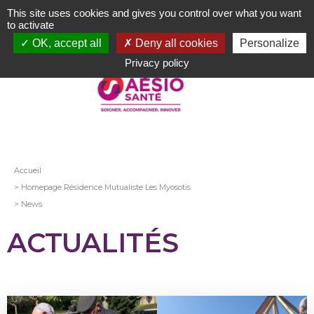
Aller
This site uses cookies and gives you control over what you want
au
to activate
contenu
OK, accept all
Deny all cookies
Personalize
principal
Privacy policy
Fil
Accueil
Homepage Résidence Mutualiste Les Myosotis
d'Ariane
News
ACTUALITÉS