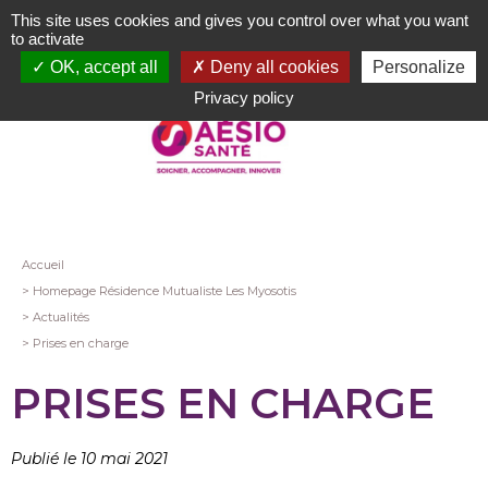
Aller
This site uses cookies and gives you control over what you want
au
to activate
contenu
OK, accept all
Deny all cookies
Personalize
principal
Privacy policy
Fil
Accueil
Homepage Résidence Mutualiste Les Myosotis
d'Ariane
Actualités
Prises en charge
PRISES EN CHARGE
Publié le 10 mai 2021