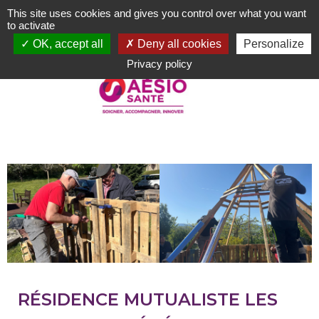
Aller
This site uses cookies and gives you control over what you want
au
to activate
contenu
OK, accept all
Deny all cookies
Personalize
principal
Privacy policy
RÉSIDENCE MUTUALISTE LES