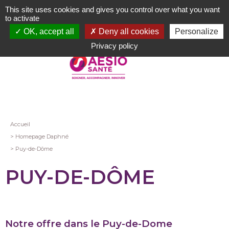
Aller
This site uses cookies and gives you control over what you want
au
to activate
contenu
OK, accept all
Deny all cookies
Personalize
principal
Privacy policy
Fil
Accueil
Homepage Daphné
d'Ariane
Puy-de-Dôme
PUY-DE-DÔME
Notre offre dans le Puy-de-Dome