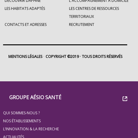
DÉCOUVRIR DAPHNÉ
L'ACCOMPAGNEMENT À DOMICILE
LES HABITATS ADAPTÉS
LES CENTRES DE RESSOURCES
TERRITORIAUX
CONTACTS ET ADRESSES
RECRUTEMENT
MENTIONS LÉGALES
COPYRIGHT ©2019
TOUS DROITS RÉSERVÉS
Footer
Groupe
GROUPE AÉSIO SANTÉ
Eovi
QUI SOMMES-NOUS ?
pour
NOS ÉTABLISSEMENTS
les
L’INNOVATION & LA RECHERCHE
ACTUALITÉS