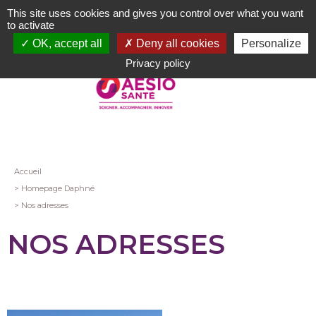
Aller
This site uses cookies and gives you control over what you want
au
to activate
contenu
OK, accept all
Deny all cookies
Personalize
principal
Privacy policy
Fil
Accueil
Homepage Daphné
d'Ariane
Nos adresses
NOS ADRESSES