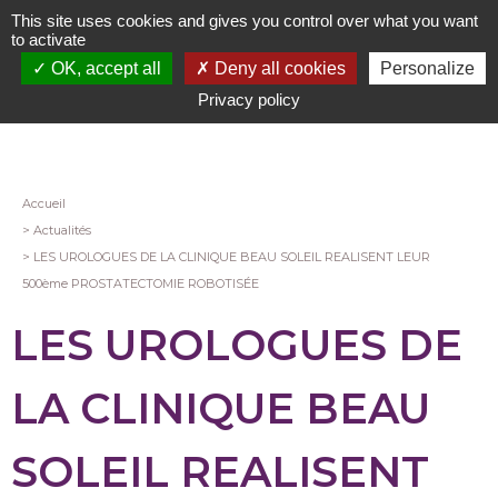
Aller
This site uses cookies and gives you control over what you want
au
to activate
contenu
OK, accept all
Deny all cookies
Personalize
principal
Privacy policy
Fil
Accueil
Actualités
d'Ariane
LES UROLOGUES DE LA CLINIQUE BEAU SOLEIL REALISENT LEUR
500ème PROSTATECTOMIE ROBOTISÉE
LES UROLOGUES DE
LA CLINIQUE BEAU
SOLEIL REALISENT