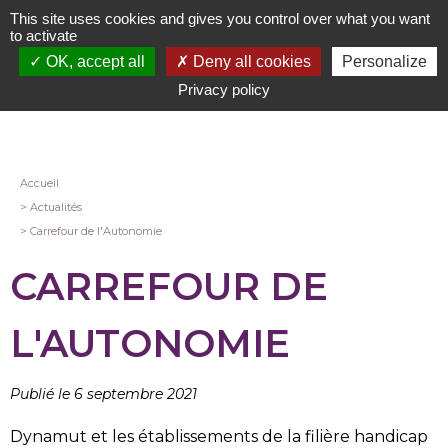
Aller
This site uses cookies and gives you control over what you want
au
to activate
contenu
OK, accept all
Deny all cookies
Personalize
principal
Privacy policy
Fil
Accueil
Actualités
d'Ariane
Carrefour de l'Autonomie
CARREFOUR DE
L'AUTONOMIE
Publié le 6 septembre 2021
Dynamut et les établissements de la filière handicap