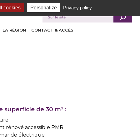
l cookies
Personalize
Privacy policy
Je recherche
LA RÉGION
CONTACT & ACCÈS
superficie de 30 m² :
eure
t rénové accessible PMR
mmande électrique