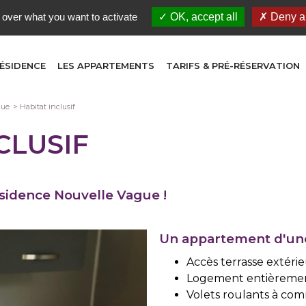
 over what you want to activate
OK, accept all
Deny al
RÉSIDENCE
LES APPARTEMENTS
TARIFS & PRÉ-RÉSERVATION
gue
Habitat inclusif
CLUSIF
Résidence Nouvelle Vague !
Un appartement d'une 
Accès terrasse extéri
Logement entièremen
Volets roulants à co