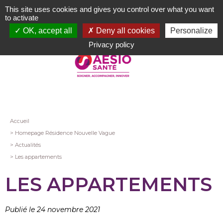
Aller
This site uses cookies and gives you control over what you want
au
to activate
contenu
OK, accept all
Deny all cookies
Personalize
principal
Privacy policy
Fil
Accueil
Homepage Résidence Nouvelle Vague
d'Ariane
Actualités
Les appartements
LES APPARTEMENTS
Publié le 24 novembre 2021