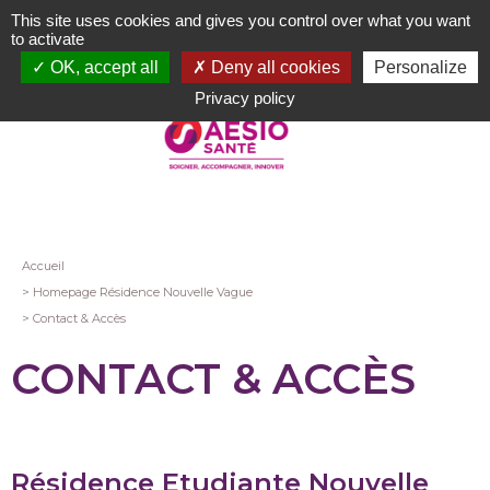
Aller
This site uses cookies and gives you control over what you want
au
to activate
contenu
OK, accept all
Deny all cookies
Personalize
principal
Privacy policy
Fil
Accueil
Homepage Résidence Nouvelle Vague
d'Ariane
Contact & Accès
CONTACT & ACCÈS
Résidence Etudiante Nouvelle