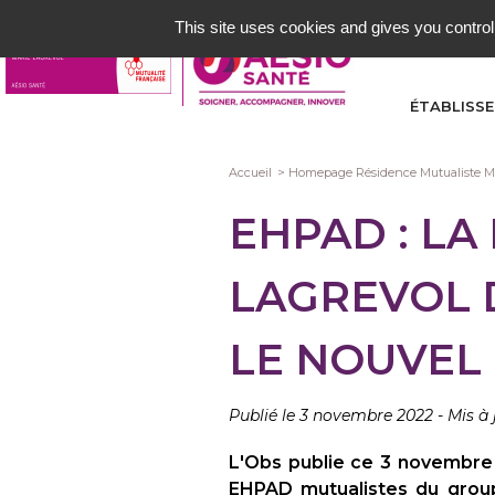
Aller
This site uses cookies and gives you control
au
contenu
principal
ÉTABLISS
Fil
Accueil
Homepage Résidence Mutualiste Ma
d'Ariane
EHPAD : LA
LAGREVOL 
LE NOUVEL
Publié le 3 novembre 2022
-
Mis à
L'Obs publie ce 3 novembre
EHPAD mutualistes du group