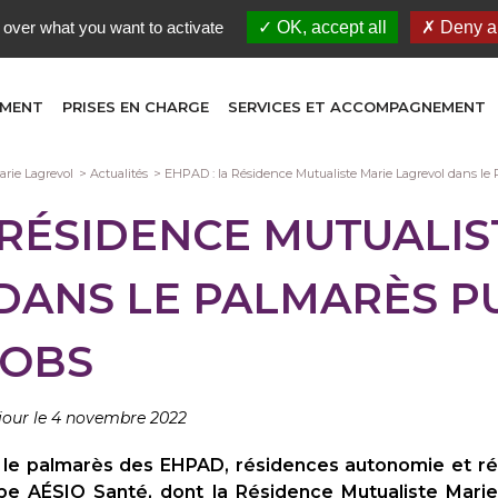
 over what you want to activate
OK, accept all
Deny al
EMENT
PRISES EN CHARGE
SERVICES ET ACCOMPAGNEMENT
rie Lagrevol
Actualités
EHPAD : la Résidence Mutualiste Marie Lagrevol dans le 
 RÉSIDENCE MUTUALIS
DANS LE PALMARÈS P
 OBS
 jour le 4 novembre 2022
 le palmarès des EHPAD, résidences autonomie et rés
e AÉSIO Santé, dont la Résidence Mutualiste Marie L