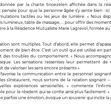
ion donnée par la charte Snoezelen affichée dans la ré
pensée pour que la personne âgée s’y sente bien : ici l
mulations tactiles ou les jeux de lumière. « Nous dispos
ils lumineux, table de massage, … pour offrir des moment
mière à la Résidence Mutualiste Marie Lagrevol, formée a
ation sont multiples. Tout d’abord, elle permet d’apais
ent de bien être. C’est un outil qui est utilisé en par
nt des troubles du comportement. « Nous accompagn
sique. Les sensations ressenties leur permettent de r
it de valoriser les sens encore présents ».
favorise la communication entre le personnel soignant 
es s’instaurent, nous sortons de la relation soignant –
lles expériences sensorielles. » commente l’infirm
ble pour le résident qui se confie ainsi plus facilement. «
parfois une émotion, évoque un souvenir qui incite la 