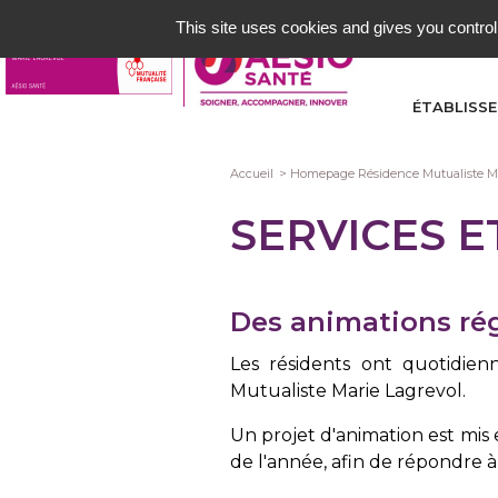
Aller
This site uses cookies and gives you control
au
contenu
principal
ÉTABLISS
Fil
Accueil
Homepage Résidence Mutualiste Ma
d'Ariane
SERVICES 
Des animations rég
Les résidents ont quotidie
Mutualiste Marie Lagrevol.
Un projet d'animation est mis 
de l'année, afin de répondre à 