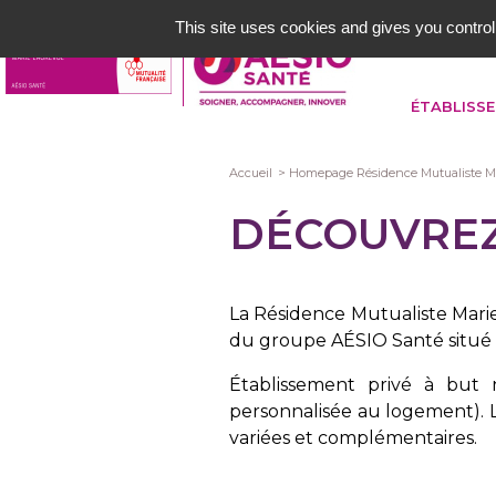
Aller
This site uses cookies and gives you control
au
contenu
principal
ÉTABLISS
Fil
Accueil
Homepage Résidence Mutualiste Ma
d'Ariane
DÉCOUVREZ
La Résidence Mutualiste Mar
du groupe AÉSIO Santé situé 
Établissement privé à but no
personnalisée au logement). L
variées et complémentaires.