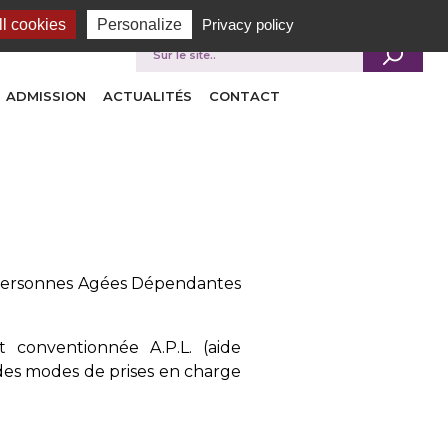
l cookies
Personalize
Privacy policy
Je recherche
ADMISSION
ACTUALITÉS
CONTACT
 Personnes Agées Dépendantes
st conventionnée A.P.L. (aide
 des modes de prises en charge