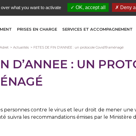
 over what you want to activate
OK, accept all
Deny al
EMENT
PRISES EN CHARGE
SERVICES ET ACCOMPAGNEMENT
Adret
Actualités
FETES DE FIN D’ANNEE : un protocole Covid19 aménagé
IN D’ANNEE : UN PRO
MÉNAGÉ
es personnes contre le virus et leur droit de mener une
té suivra les recommandations émises par le Ministère de