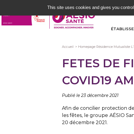
Aller
This site uses cookies and gives you control
au
contenu
principal
ÉTABLISS
Fil
Accueil
Homepage Résidence Mutualiste L'
d'Ariane
FETES DE F
COVID19 A
Publié le 23 décembre 2021
Afin de concilier protection d
les fêtes, le groupe AÉSIO San
20 décembre 2021.