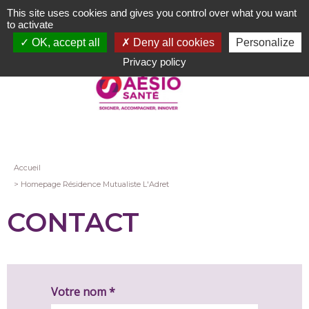
Aller
This site uses cookies and gives you control over what you want
au
to activate
contenu
OK, accept all
Deny all cookies
Personalize
principal
Privacy policy
Fil
Accueil
Homepage Résidence Mutualiste L'Adret
d'Ariane
CONTACT
Votre nom *