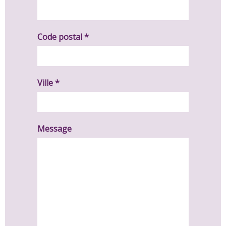
Code postal *
Ville *
Message