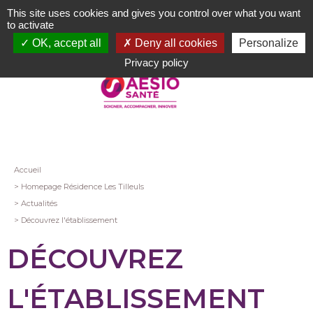
Aller
This site uses cookies and gives you control over what you want
au
to activate
contenu
OK, accept all
Deny all cookies
Personalize
principal
Privacy policy
Fil
Accueil
Homepage Résidence Les Tilleuls
d'Ariane
Actualités
Découvrez l'établissement
DÉCOUVREZ
L'ÉTABLISSEMENT