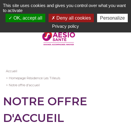
Aller
This site uses cookies and gives you control over what you want
au
to activate
contenu
OK, accept all
Deny all cookies
Personalize
principal
Privacy policy
Fil
Accueil
Homepage Résidence Les Tilleuls
d'Ariane
Notre offre d'accueil
NOTRE OFFRE
D'ACCUEIL