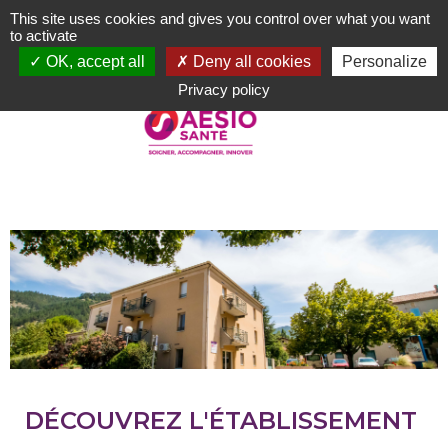
Aller
This site uses cookies and gives you control over what you want
au
to activate
contenu
OK, accept all
Deny all cookies
Personalize
principal
Privacy policy
DÉCOUVREZ L'ÉTABLISSEMENT