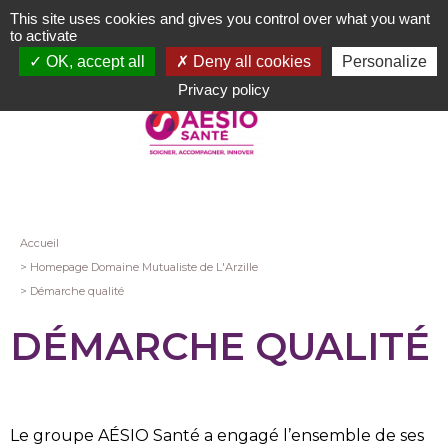
Aller
This site uses cookies and gives you control over what you want
au
to activate
contenu
OK, accept all
Deny all cookies
Personalize
principal
Privacy policy
Fil
Accueil
Homepage Domaine Mutualiste de L'Arzille
d'Ariane
Démarche qualité
DÉMARCHE QUALITÉ
Le groupe AÉSIO Santé a engagé l’ensemble de ses