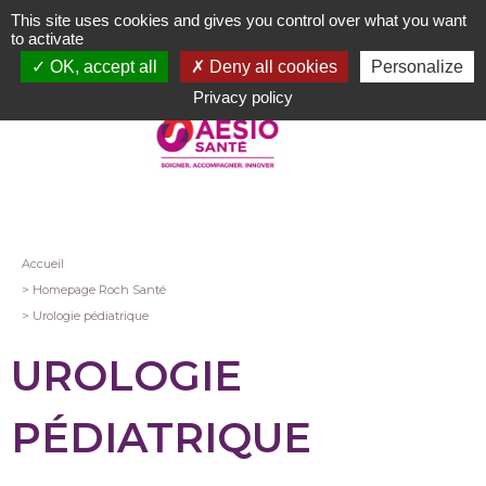
Aller
This site uses cookies and gives you control over what you want
au
to activate
contenu
OK, accept all
Deny all cookies
Personalize
principal
Privacy policy
Fil
Accueil
Homepage Roch Santé
d'Ariane
Urologie pédiatrique
UROLOGIE
PÉDIATRIQUE