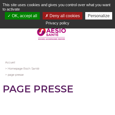
Aller
This site uses cookies and gives you control over what you want
au
to activate
contenu
OK, accept all
Deny all cookies
Personalize
principal
Privacy policy
Fil
Accueil
Homepage Roch Santé
d'Ariane
page presse
PAGE PRESSE