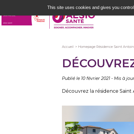
Aller
This site uses cookies and gives you control
au
contenu
principal
Fil
Accueil
Homepage Résidence Saint Antoin
d'Ariane
DÉCOUVREZ
Publié le 10 février 2021
-
Mis à jour
Découvrez la résidence Saint 