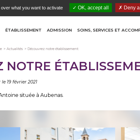
 over what you want to activate
OK, accept all
Deny al
ÉTABLISSEMENT
ADMISSION
SOINS, SERVICES ET ACCO
e
Actualités
Découvrez notre établissement
 NOTRE ÉTABLISSEM
 le 19 février 2021
Antoine située à Aubenas.