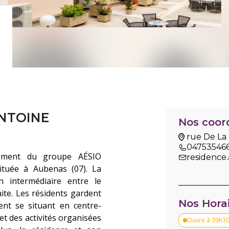
ANTOINE
Nos coor
rue De La
04753546
ssement du groupe AÉSIO
residence
ituée à Aubenas (07). La
n intermédiaire entre le
ite. Les résidents gardent
Nos Hora
ent se situant en centre-
et des activités organisées
Ouvre à 09h3