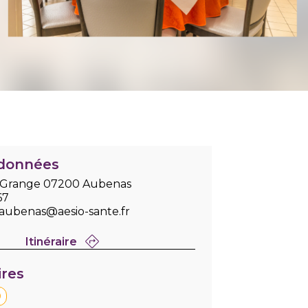
données
 Grange 07200 Aubenas
67
.aubenas@aesio-sante.fr
Itinéraire
ires
0