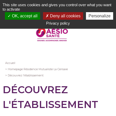
Aller
This site uses cookies and gives you control over what you want
au
to activate
contenu
OK, accept all
Deny all cookies
Personalize
principal
Privacy policy
Fil
Accueil
Homepage Résidence Mutualiste La Cerisaie
d'Ariane
Découvrez l'établissement
DÉCOUVREZ
L'ÉTABLISSEMENT