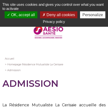
Aller
This site uses cookies and gives you control over what you want
au
to activate
contenu
OK, accept all
Deny all cookies
Personalize
principal
Privacy policy
Fil
Accueil
Homepage Résidence Mutualiste La Cerisaie
d'Ariane
Admission
ADMISSION
La Résidence Mutualiste La Cerisaie accueille des