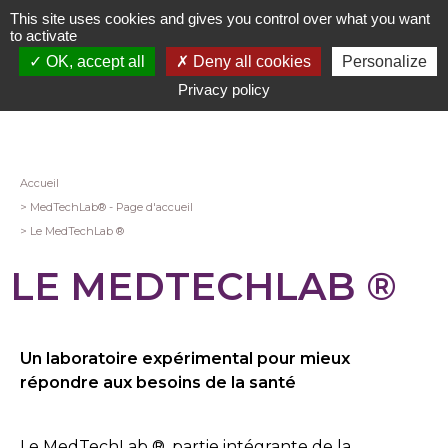
Aller
This site uses cookies and gives you control over what you want
au
to activate
contenu
OK, accept all
Deny all cookies
Personalize
principal
Privacy policy
Fil
Accueil
MedTechLab® - Page d'accueil
d'Ariane
Le MedTechLab ®
LE MEDTECHLAB ®
Un laboratoire expérimental pour mieux
répondre aux besoins de la santé
Le MedTechLab
®
, partie intégrante de la