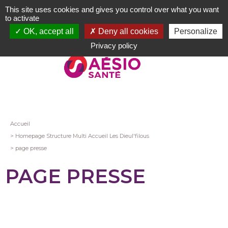
Aller
This site uses cookies and gives you control over what you want
au
to activate
contenu
OK, accept all
Deny all cookies
Personalize
principal
Privacy policy
Fil
Accueil
Homepage Structure Multi Accueil Les Dieul'filous
d'Ariane
page presse
PAGE PRESSE