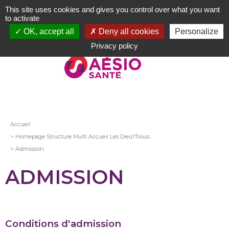
Aller
This site uses cookies and gives you control over what you want
au
to activate
contenu
OK, accept all
Deny all cookies
Personalize
principal
Privacy policy
Fil
Accueil
Homepage Structure Multi Accueil Les Dieul'filous
d'Ariane
Admission
ADMISSION
Conditions d'admission