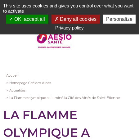
Aller
This site uses cookies and gives you control over what you want
au
to activate
contenu
OK, accept all
Deny all cookies
Personalize
principal
Privacy policy
Fil
Accueil
Homepage Cité des Ainés
d'Ariane
Actualités
La Flamme olympique a illuminé la Cité des Ainés de Saint-Etienne
LA FLAMME
OLYMPIQUE A