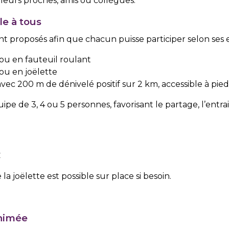
’à leurs proches, amis ou collègues.
e à tous
nt proposés afin que chacun puisse participer selon ses en
d ou en fauteuil roulant
 ou en joëlette
 avec 200 m de dénivelé positif sur 2 km, accessible à pie
pe de 3, 4 ou 5 personnes, favorisant le partage, l’entraid
€
 la joëlette est possible sur place si besoin.
animée