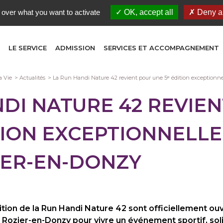
 over what you want to activate
OK, accept all
Deny al
LE SERVICE
ADMISSION
SERVICES ET ACCOMPAGNEMENT
a Vie
Actualités
La Run Handi Nature 42 revient pour une 5ᵉ édition exceptionnel
DI NATURE 42 REVIE
TION EXCEPTIONNELLE 
IER-EN-DONZY
ition de la Run Handi Nature 42 sont officiellement ouv
 Rozier-en-Donzy pour vivre un événement sportif, soli